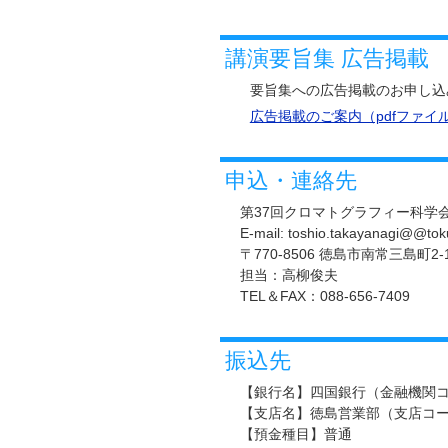
講演要旨集 広告掲載
要旨集への広告掲載のお申し込みは，
広告掲載のご案内（pdfファイ
申込・連絡先
第37回クロマトグラフィー科学会
E-mail: toshio.takayanag
〒770-8506 徳島市南常三島町
担当：高柳俊夫
TEL＆FAX：088-656-7409
振込先
【銀行名】四国銀行（金融機関コー
【支店名】徳島営業部（支店コー
【預金種目】普通