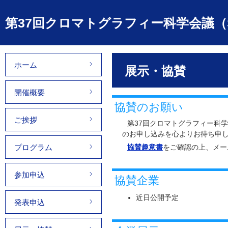
第37回クロマトグラフィー科学会議（S
ホーム
展示・協賛
開催概要
協賛のお願い
ご挨拶
第37回クロマトグラフィー科
のお申し込みを心よりお待ち申
プログラム
協賛趣意書
をご確認の上、メー
参加申込
協賛企業
近日公開予定
発表申込